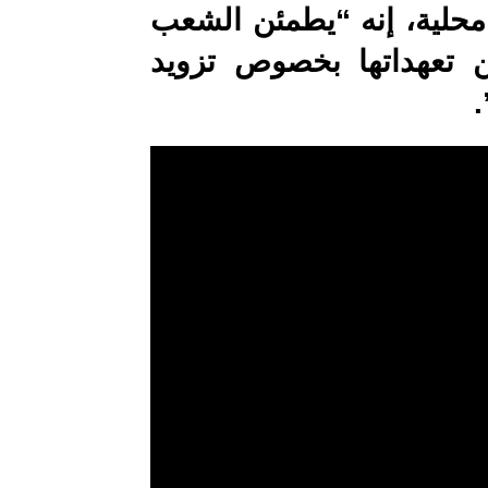
 محلية، إنه “يطمئن الشعب
ن تعهداتها بخصوص تزويد
.