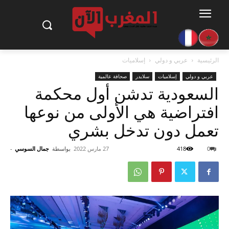
الرئيسية
عربي و دولي
إسلاميات
عربي و دولي
إسلاميات
سلايدر
صحافة عالمية
السعودية تدشن أول محكمة
افتراضية هي الأولى من نوعها
تعمل دون تدخل بشري
0
418
27 مارس 2022
بواسطة
جمال السوسي
-