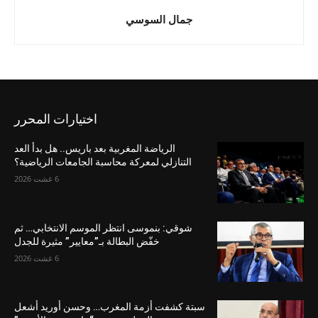
جمال السوسي
اختيارات المحرر
الرياضة المغربية بعد باريس.. هل بدأ العد
التنازلي لمعركة محاسبة الجامعات الرياضية؟
6 غشت 2026
شوقي: بنموسى انتظر الموسم الانتخابي… ثم
خفّض البطالة بـ”معايير” مثيرة للجدل
6 غشت 2026
سبتة كشفت أزمة المغرب… وحسن أوريد أشعل