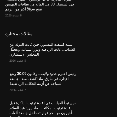
في السينما… 30 في المائة من بطاقات المهنيين
تفتح سؤالاً أكبر من الرقم
8 غشت 2026
مقالات مختارة
سبتة كشفت المستور: حين غابت الدولة عن
الشباب… غابت الرياضة ودور الشباب، وتعطّل
المجلس الاستشاري
8 غشت 2026
رئيس احترم حدود ولايته… وقانون 30.09 وضع
الإدارة في مأزق: ماذا كشف ملف جامعة
السباحة عن أزمة الحكامة الرياضية؟
7 غشت 2026
حين تبدأ القيادات في إعادة ترتيب الذاكرة قبل
إعادة ترتيب المكاتب… ماذا يريد عبد السلام
أحيزون من آخر قراراته داخل جامعة ألعاب