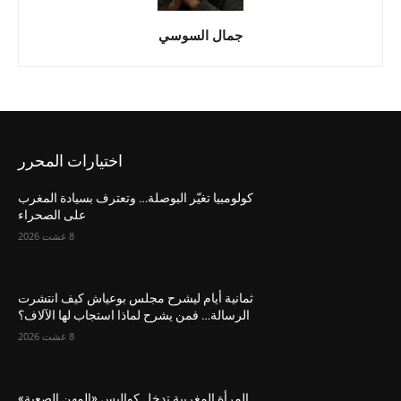
جمال السوسي
اختيارات المحرر
كولومبيا تغيّر البوصلة… وتعترف بسيادة المغرب
على الصحراء
8 غشت 2026
ثمانية أيام ليشرح مجلس بوعياش كيف انتشرت
الرسالة… فمن يشرح لماذا استجاب لها الآلاف؟
8 غشت 2026
المرأة المغربية تدخل كواليس «المهن الصعبة»