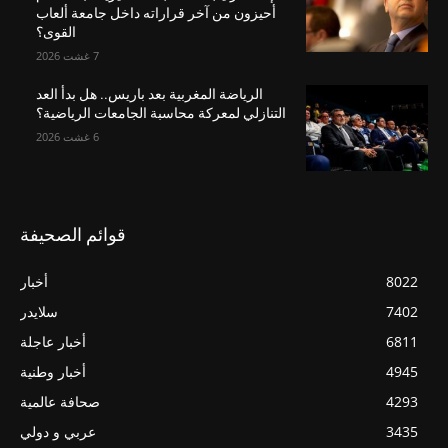
أحيزون من آخر قراراته داخل جامعة ألعاب
القوى؟
7 غشت 2026
الرياضة المغربية بعد باريس.. هل بدأ العد
التنازلي لمعركة محاسبة الجامعات الرياضية؟
6 غشت 2026
قوائم الصحيفة
8022
أخبار
7402
سلايدر
6811
أخبار عاجلة
4945
أخبار وطنية
4293
صحافة عالمية
3435
عربي و دولي