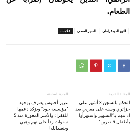
الطعام.
النهج الديمقراطي
الحجر الصحي
علامات
المقالة القادمة
المادة السابقة
الحكم بالسجن 8 أشهر على
عزيز أخنوش يعترف بوجود
جزائري وسنة على مغريي بعد
“مؤسسة جود” ويؤكد دعمها
ادانتهم بـ”التشهير واستهزأوا
للفقراء والأسر المعوزة منذ 5
بأطفال قاصرين”
سنوات رداً على تهم وهبي
وبنعبدالله!