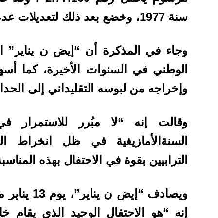
سنة 1977، وخضع بعد ذلك لتعديلات عدة، كان آخرها سنة 2000.
وجاء في المذكرة أن “إيض ن يناير” اتخذ 
الوطني في السنوات الأخيرة، كما أسه
وإخراجه من لبوسه التقليداني إلى الحداث
وقالت إنه “لا مبُرر للاستمرار
السنةالأمازيغية في ظل انخراط الم
الترابيين بقوة في الاحتفال بهذه المناسب
ويصادف “إيض 
إنه “هو الاحتفال الوحيد الذي يقام خ