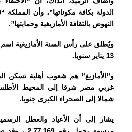
وأضاف الرميد، آنذاك، أن “الاحتفاء ب
الدولة بكافة مكوناتها”، وأن المملك
النهوض بالثقافة الأمازيغية وحمايتها”.
ويُطلق على رأس السنة الأمازيغية اسم “إ
13 يناير سنويا.
و”الأمازيغ” هم شعوب أهلية تسكن ال
غربي مصر شرقا إلى المحيط الأطلسي
شمالا إلى الصحراء الكبرى جنوبا.
يشار إلى أن الأعياد والعطل الرسمي