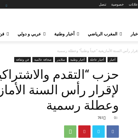
علانات
خصوصية
تنصل
خبار
المغرب الرياضي
أخبار وطنية
عربي و دولي
فن 
قرار رأس السنة الأمازيغية “عيداً وطنياً” وعطلة رسمية
أخبار
أخبار عاجلة
أخبار وطنية
سلايدر
صحافة عالمية
فن وثقافة
حزب “التقدم والاشتراكي
لإقرار رأس السنة الأمازيغ
وعطلة رسمية
761
0