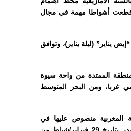
السنة الأمازيغية محط اهتمام
ة “قطعت أشواطا مهمة في مجال
يض يناير” (ليلة يناير)، وتوافق
منطقة الممتدة من واحة سيوة
 غربا، ومن البحر المتوسط
ة المغربية منصوص عليها في
مرسوم يحمل رقم 2.77.169 ، وقد صدر بتاريخ 29 فبراير/شباط من