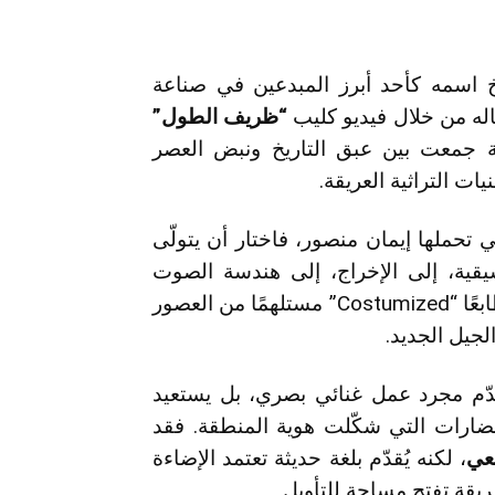
اسمه كأحد أبرز المبدعين في صناعة
له من خلال فيديو كليب
“ظريف الطول”
ة جمعت بين عبق التاريخ ونبض العصر
ات التراثية العريقة.
تي تحملها إيمان منصور، فاختار أن يتولّى
يقية، إلى الإخراج، إلى هندسة الصوت
والصورة، وصولاً إلى تصميم الملابس التي حملت طابعًا “Costumized” مستلهمًا من العصور
لجيل الجديد.
قدّم مجرد عمل غنائي بصري، بل يستعيد
حضارات التي شكّلت هوية المنطقة. فقد
معي
، لكنه يُقدّم بلغة حديثة تعتمد الإضاءة
يقة تفتح مساحة للتأويل.