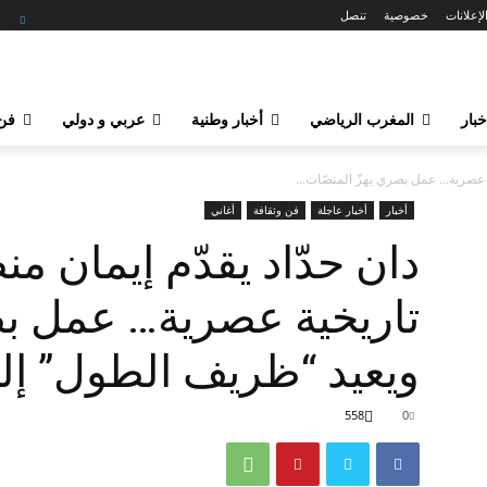
لإعلانات
خصوصية
تنصل
خبار
المغرب الرياضي
أخبار وطنية
عربي و دولي
فن 
ة عصرية… عمل بصري يهزّ المنصّات...
أخبار
أخبار عاجلة
فن وثقافة
أغاني
دان حدّاد يقدّم إيمان م
تاريخية عصرية… عمل بص
ويعيد “ظريف الطول” إلى
558
0