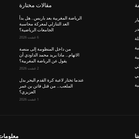
ة
مقالات مختارة
الرياضة المغربية بعد باريس.. هل بدأ
ار
العد التنازلي لمعركة محاسبة
در
الجامعات الرياضية؟
6 غشت 2026
لة
ية
من داخل المنظومة إلى منصة
الاتهام… ماذا يريد محمد الداودي أن
ية
يقول عن الرياضة المغربية؟
لي
2 غشت 2026
ضي
عندما تختار لاعبة كرة القدم البحر بدل
ة
الملعب… من قتل فاتن بن عمر
العزيزي؟
1 غشت 2026
نا
معلومات 