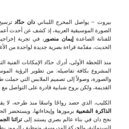
بيروت – يواصل المخرج اللبناني
دان حدّاد
ترسيخ 
الصورة الموسيقية العربية، إذ كشف عن أحدث أعما
للفنانة الصاعدة
إيمان منصور
، في تجربة إخراجي
الحديث، مقدّمة قراءة بصرية جديدة لواحدة من الأغني
منذ اللحظة الأولى، أدرك حدّاد الإمكانات الفنية ال
المشروع بكافة تفاصيله: من تطوير الرؤية الموس
القديمة، ولكن بروح شبابية قادرة على التواصل مع ا
الكليب، الذي حصد رواجًا واسعًا منذ طرحه، لا ي
الذاكرة الشعبية
برموزها وإيحاءاتها، ويستحضر ال
نجح دان في بناء عالم بصري يستند إلى
تراثنا الج
السينمائية، والحركة المدروسة، وتوظيف الرموز بطر