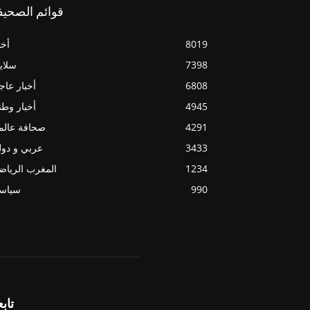
قوائم الصحيف
8019
أخب
7398
سلاي
6808
أخبار عاج
4945
أخبار وطن
4291
صحافة عالم
3433
عربي و دو
1234
المغرب الريا
990
سياسي
تابع