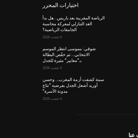
اختيارات المحرر
الرياضة المغربية بعد باريس.. هل بدأ
العد التنازلي لمعركة محاسبة
الجامعات الرياضية؟
6 غشت 2026
شوقي: بنموسى انتظر الموسم
الانتخابي… ثم خفّض البطالة
بـ”معايير” مثيرة للجدل
6 غشت 2026
سبتة كشفت أزمة المغرب… وحسن
أوريد أشعل الجدل بفرضية “نتاج
مدونة الأسرة”
6 غشت 2026
عنا