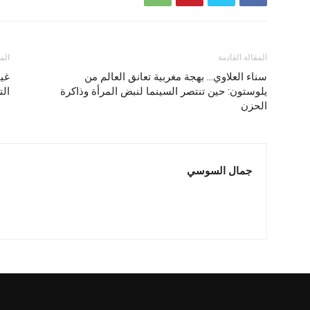
المقالة القادمة
الم
سناء العلاوي… بهجة مغربية تعانق العالم من
غيا
يلوستون: حين تنتصر السينما لنبض المرأة وذاكرة
الت
الحزن
جمال السوسي