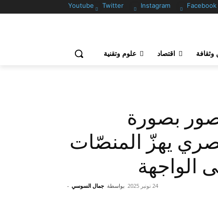
Youtube
Twitter
Instagram
Facebook
وثقافة
اقتصاد
علوم وتقنية
نصور بصورة
ري يهزّ المنصّات
 الواجهة
24 نونبر 2025
بواسطة
جمال السوسي
-