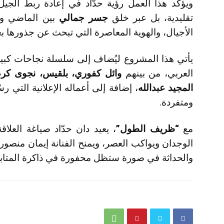
ويؤكد هذا العمل رؤية حدّاد في إعادة ربط الجيل
تقليدية، بل عبر خلق
جسر جمالي
بين الماضي وال
الأجيال، والهوية المعاصرة التي تبحث عن جذورها 
يأتي هذا المشروع ليُضاف إلى سلسلة نجاحات كبير
العربي، من بينهم
وائل كفوري، بلقيس، نجوى كرم،
المجيد عبدالله
، إضافة إلى أعماله الإعلانية التي
ومتفردة.
مع
“ظريف الطول”
، يعيد دان حدّاد صياغة العلاقة
الوجدان ويواكب العصر، ويمنح الفنانة إيمان منصور ح
والحداثة في صورة ستظل محفورة في ذاكرة المتابع