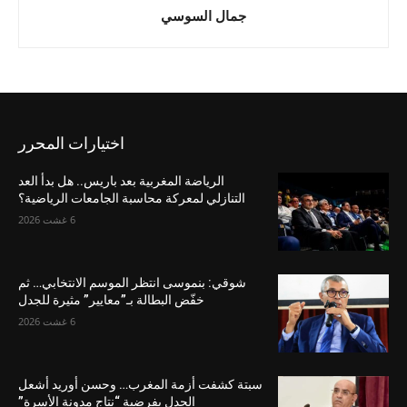
جمال السوسي
اختيارات المحرر
الرياضة المغربية بعد باريس.. هل بدأ العد
التنازلي لمعركة محاسبة الجامعات الرياضية؟
6 غشت 2026
شوقي: بنموسى انتظر الموسم الانتخابي… ثم
خفّض البطالة بـ”معايير” مثيرة للجدل
6 غشت 2026
سبتة كشفت أزمة المغرب… وحسن أوريد أشعل
الجدل بفرضية “نتاج مدونة الأسرة”