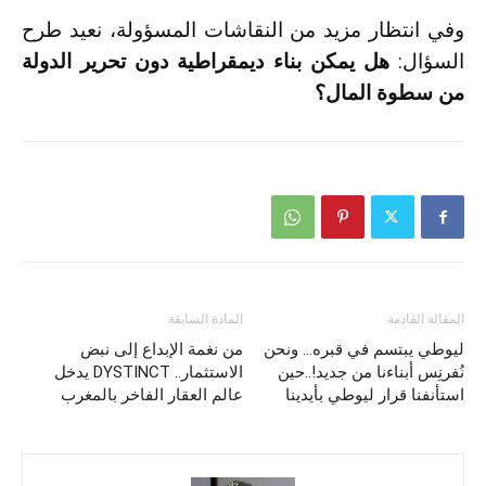
وفي انتظار مزيد من النقاشات المسؤولة، نعيد طرح
السؤال:
هل يمكن بناء ديمقراطية دون تحرير الدولة
من سطوة المال؟
المقالة القادمة
المادة السابقة
ليوطي يبتسم في قبره… ونحن
من نغمة الإبداع إلى نبض
نُفرنِس أبناءنا من جديد!..حين
الاستثمار.. DYSTINCT يدخل
استأنفنا قرار ليوطي بأيدينا
عالم العقار الفاخر بالمغرب