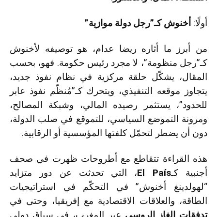
أولًا:
أخنوش كـ”رجل دولة موازية”
من أبرز ما أثاره ريضا عدام، هو توصيفه لأخنوش
كـ”رجل منظومة”، لا مجرد رئيس حكومة. فهو، بحسب
المقال، يشكّل حلقة مركزية في نظام نفوذ جديد،
يتجاوز موقعه التنفيذي، ويتحرك كـ”مُنظّم نفوذ عابر
للحدود”، يستثمر رصيده المالي، وشبكة المصالح،
ومرونة التموضع السياسي، للتموقع في صلب الدولة،
دون أن يضطر لتحمّل كلفتها المؤسسية أو الرقابية.
هذه القراءة تتقاطع مع أطروحات ظهرت في صحف
أجنبية كـ
El País
، التي تحدثت عن دور متزايد
“لهولدينغ أخنوش” في التحكّم في استراتيجيات
الطاقة، والعلاقات الاقتصادية مع إفريقيا، وحتى في
تدفقات الغاز الروسي
عبر المغرب، في سياق دولي