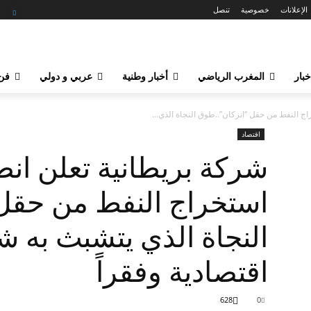
الإعلانات
خصوصية
تنصل
خبار
المغرب الرياضي
أخبار وطنية
عربي و دولي
فن 
ج النفط من حقل “انزكان”..طوق النجاة الذي...
اقتصاد
شركة بريطانية تعلن انط
استخراج النفط من حقل 
النجاة الذي يتشبث به 
اقتصادية وفقراً
628
0