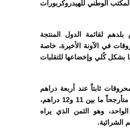
2، فيما يحتفظ المكتب الوطني للهيدروكربورات
 بلدهم لقائمة الدول المنتجة
روقات في الآونة الأخيرة، خاصة
 بشكل كُلي وإخضاعها للتقلبات
روقات ثابتاً عند أربعة دراهم
(نحو نصف دولار) في 2011، صار اليوم متأرجحاً ما بين 11 و12 دراهم،
 الواحد، وهو الثمن الذي يراه
م الشرائية.