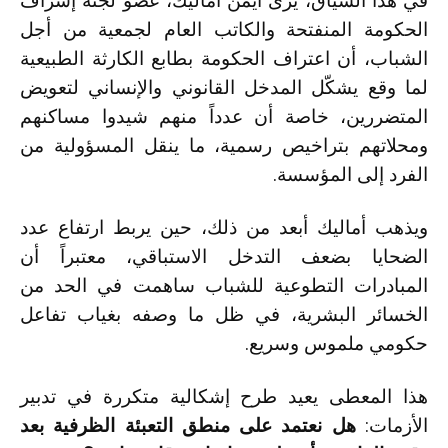
في هذا السياق، يرى أيمن أماليك، عضو لجنة إشراف
الحكومة المنفتحة والكاتب العام لجمعية من أجل
الشباب، أن اعتراف الحكومة بطابع الكارثة الطبيعية
لما وقع يشكّل المدخل القانوني والإنساني لتعويض
المتضررين، خاصة أن عدداً منهم شيدوا مساكنهم
ومحلاتهم بتراخيص رسمية، ما ينقل المسؤولية من
الفرد إلى المؤسسة.
ويذهب أماليك أبعد من ذلك، حين يربط ارتفاع عدد
الضحايا بضعف التدخل الاستباقي، معتبراً أن
المبادرات التطوعية للشباب ساهمت في الحد من
الخسائر البشرية، في ظل ما وصفه بغياب تفاعل
حكومي ملموس وسريع.
هذا المعطى يعيد طرح إشكالية متكررة في تدبير
الأزمات:
هل نعتمد على منطق التعبئة الظرفية بعد