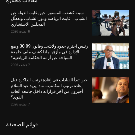
مقالات مختارة
سبتة كشفت المستور: حين غابت الدولة عن
الشباب… غابت الرياضة ودور الشباب، وتعطّل
المجلس الاستشاري
8 غشت 2026
رئيس احترم حدود ولايته… وقانون 30.09 وضع
الإدارة في مأزق: ماذا كشف ملف جامعة
السباحة عن أزمة الحكامة الرياضية؟
7 غشت 2026
حين تبدأ القيادات في إعادة ترتيب الذاكرة قبل
إعادة ترتيب المكاتب… ماذا يريد عبد السلام
أحيزون من آخر قراراته داخل جامعة ألعاب
القوى؟
7 غشت 2026
قوائم الصحيفة