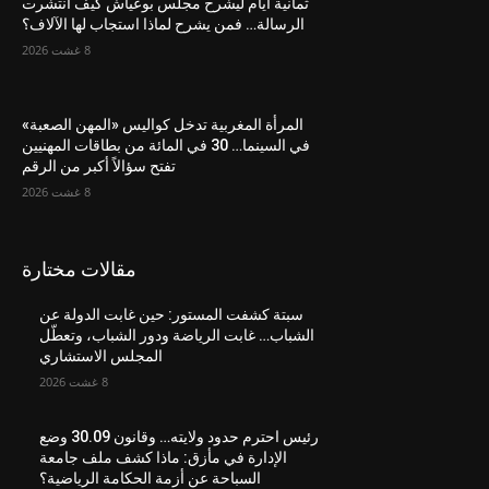
ثمانية أيام ليشرح مجلس بوعياش كيف انتشرت
الرسالة… فمن يشرح لماذا استجاب لها الآلاف؟
8 غشت 2026
المرأة المغربية تدخل كواليس «المهن الصعبة»
في السينما… 30 في المائة من بطاقات المهنيين
تفتح سؤالاً أكبر من الرقم
8 غشت 2026
مقالات مختارة
سبتة كشفت المستور: حين غابت الدولة عن
الشباب… غابت الرياضة ودور الشباب، وتعطّل
المجلس الاستشاري
8 غشت 2026
رئيس احترم حدود ولايته… وقانون 30.09 وضع
الإدارة في مأزق: ماذا كشف ملف جامعة
السباحة عن أزمة الحكامة الرياضية؟