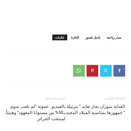
منذر رياحنة
باسل غندور
الحارة
علامات
المقالة القادمة
المادة السابقة
الفنانة سوزان نجار تعايد ” بترتيلة
بالفيديو.. عموتة “لم نلعب سوى
” جمهورها بمناسبة الميلاد المجيد
بـ50% من مستوانا المعهود” وهنيئاً
لمنتخب الجزائر