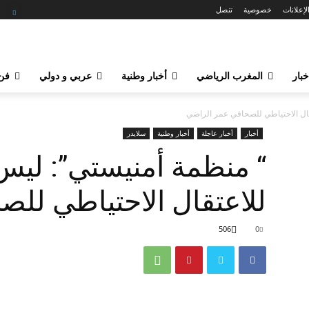
لإعلانات
خصوصية
تنصل
خبار
المغرب الرياضي
أخبار وطنية
عربي و دولي
فن 
قال الاحتياطي للصحافي عمر الراضي
أخبار
أخبار عاجلة
أخبار وطنية
سلايدر
“ منظمة أمنيستي”: ليس
للاعتقال الاحتياطي لل
506
0