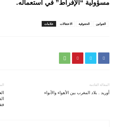
مسؤولية “الإفراط” في استعماله.
القوانين
الحقوقية
الاعتقالات
علامات
المقالة القادمة
الم
أوريد .. بلاد المغرب بين الأهواء والأنواء
الع
فقي