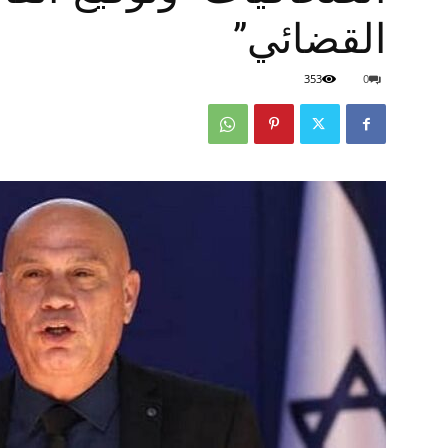
القضائي”
353
0