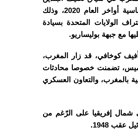
تعاونهما منذ استئناف علاقاتهما الدبلوماسية أواخر العام 2020، وذلك
اف الولايات المتحدة بسيادة
يها مع جبهة بوليساريو.
فيف كوخافي، قد زار المغرب،
خميس، تضمنت خصوصا محادثات
ية بالمغرب، والتعاون العسكري
 شمال إفريقيا على الرّغم من
 عقب 1948.