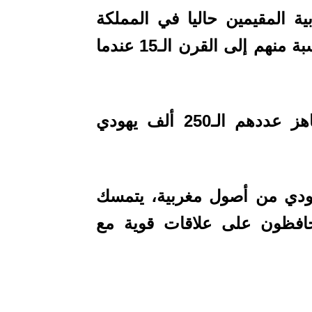
بية المقيمين حاليا في المملكة
بحوالي 3 آلاف شخص، تعود أصولهم نسبة منهم إلى القرن الـ15 عندما
وفي نهاية أربعينيات القرن الماضي ناهز عددهم الـ250 ألف يهودي
حاليا حوالي 900 ألف يهودي من أصول مغربية، يتمسك
ويحافظون على علاقات قوية مع