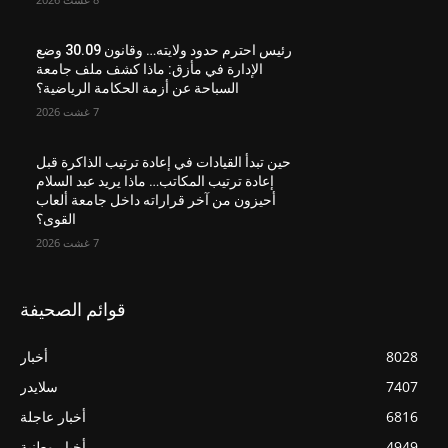
رئيس احترم حدود ولايته… وقانون 30.09 وضع
الإدارة في مأزق: ماذا كشف ملف جامعة
السباحة عن أزمة الحكامة الرياضية؟
7 غشت 2026
حين تبدأ القيادات في إعادة ترتيب الذاكرة قبل
إعادة ترتيب المكاتب… ماذا يريد عبد السلام
أحيزون من آخر قراراته داخل جامعة ألعاب
القوى؟
7 غشت 2026
قوائم الصحيفة
8028
أخبار
7407
سلايدر
6816
أخبار عاجلة
4949
أخبار وطنية