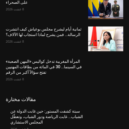
على الصحراء
8 غشت 2026
ثمانية أيام ليشرح مجلس بوعياش كيف انتشرت
الرسالة… فمن يشرح لماذا استجاب لها الآلاف؟
8 غشت 2026
المرأة المغربية تدخل كواليس «المهن الصعبة»
في السينما… 30 في المائة من بطاقات المهنيين
تفتح سؤالاً أكبر من الرقم
8 غشت 2026
مقالات مختارة
سبتة كشفت المستور: حين غابت الدولة عن
الشباب… غابت الرياضة ودور الشباب، وتعطّل
المجلس الاستشاري
8 غشت 2026