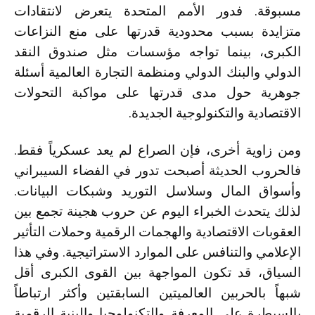
مسبوقة. فدور
الأمم المتحدة
يتعرض لانتقادات
متزايدة بسبب محدودية قدرتها على منع النزاعات
الكبرى، بينما تواجه مؤسسات مثل
صندوق النقد
الدولي
و
البنك الدولي
و
منظمة التجارة العالمية
أسئلة
جوهرية حول مدى قدرتها على مواكبة التحولات
الاقتصادية والتكنولوجية الجديدة.
ومن زاوية أخرى، فإن الصراع لم يعد عسكرياً فقط.
فالحروب الحديثة أصبحت تدور في الفضاء السيبراني
وأسواق المال وسلاسل التوريد وشبكات البيانات.
لذلك يتحدث الخبراء اليوم عن حروب هجينة تجمع بين
العقوبات الاقتصادية والهجمات الرقمية وحملات التأثير
الإعلامي والتنافس على الموارد الاستراتيجية. وفي هذا
السياق، قد تكون المواجهة بين القوى الكبرى أقل
شبهاً بالحربين العالميتين السابقتين وأكثر ارتباطاً
بالسيطرة على المعرفة والتكنولوجيا والبنية الرقمية