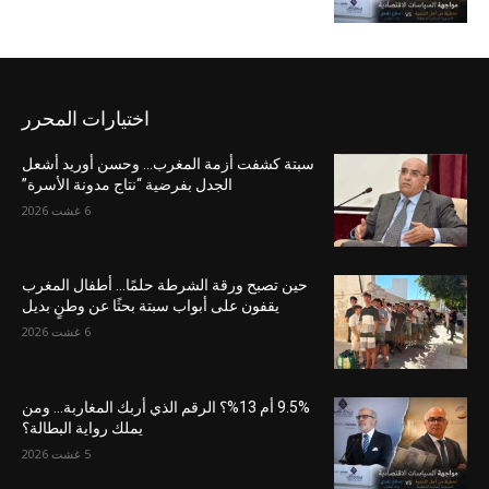
اختيارات المحرر
سبتة كشفت أزمة المغرب… وحسن أوريد أشعل
الجدل بفرضية “نتاج مدونة الأسرة”
6 غشت 2026
حين تصبح ورقة الشرطة حلمًا… أطفال المغرب
يقفون على أبواب سبتة بحثًا عن وطنٍ بديل
6 غشت 2026
9.5% أم 13%؟ الرقم الذي أربك المغاربة… ومن
يملك رواية البطالة؟
5 غشت 2026