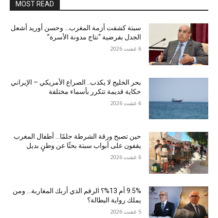
MOST READ
سبتة كشفت أزمة المغرب… وحسن أوريد أشعل
الجدل بفرضية “نتاج مدونة الأسرة”
6 غشت 2026
بحر الخليج لا يكذب.. الصراع الأمريكي – الإيراني
حكاية قديمة تتكرر بأسماء مختلفة
6 غشت 2026
حين تصبح ورقة الشرطة حلمًا… أطفال المغرب
يقفون على أبواب سبتة بحثًا عن وطنٍ بديل
6 غشت 2026
9.5% أم 13%؟ الرقم الذي أربك المغاربة… ومن
يملك رواية البطالة؟
5 غشت 2026