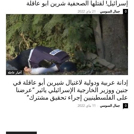
إسرائيل! لقتلها الصحفية شرين ابو عاقلة
جمال السوسي
-
21 ماي 2022
0
أخبار عاجلة
إدانة عربية ودولية لاغتيال شيرين أبو عاقلة في
جنين ووزير الخارجية الإسرائيلي يائير “عرضنا
على الفلسطينيين إجراء تحقيق مشترك”
جمال السوسي
-
11 ماي 2022
0