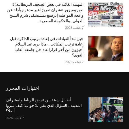
المهنية الغائبة في بعض الصحف البريطانية: ذا
صن وميرور تنشران تقريرًا غير مدعوم بأدلة عن
واقعة المواطنة إيرفينغ بمستشفى شرم الشيخ
الدولي.. والحكومة المصرية...
7 غشت 2026
حين تبدأ القيادات في إعادة ترتيب الذاكرة قبل
إعادة ترتيب المكاتب… ماذا يريد عبد السلام
أحيزون من آخر قراراته داخل جامعة ألعاب
القوى؟
7 غشت 2026
اختيارات المحرر
أطفال سبتة بين عرض الرباط واستنزاف
المدينة… السؤال الذي بقي بلا جواب: كيف عبروا
أصلاً؟
7 غشت 2026