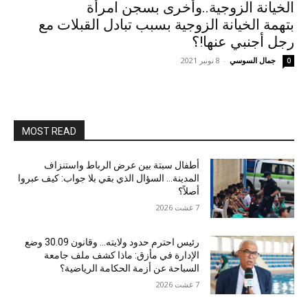
الخيانة الزوجية..وأخرى بسجن امرأة
بتهمة الخيانة الزوجية بسبب تبادل القبلات مع
رجل أجنبي عنها!؟
جمال السوسي
-
8 نونبر 2021
0
MOST READ
أطفال سبتة بين عرض الرباط واستنزاف
المدينة… السؤال الذي بقي بلا جواب: كيف عبروا
أصلاً؟
7 غشت 2026
رئيس احترم حدود ولايته… وقانون 30.09 وضع
الإدارة في مأزق: ماذا كشف ملف جامعة
السباحة عن أزمة الحكامة الرياضية؟
7 غشت 2026