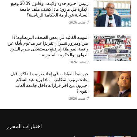
رئيس احترم حدود ولايته… وقانون 30.09 وضع
الإدارة في مأزق: ماذا كشف ملف جامعة
السباحة عن أزمة الحكامة الرياضية؟
7 غشت 2026
المهنية الغائبة في بعض الصحف البريطانية: ذا
صن وميرور تنشران تقريرًا غير مدعوم بأدلة عن
واقعة المواطنة إيرفينغ بمستشفى شرم الشيخ
الدولي.. والحكومة المصرية...
7 غشت 2026
حين تبدأ القيادات في إعادة ترتيب الذاكرة قبل
إعادة ترتيب المكاتب… ماذا يريد عبد السلام
أحيزون من آخر قراراته داخل جامعة ألعاب
القوى؟
7 غشت 2026
اختيارات المحرر