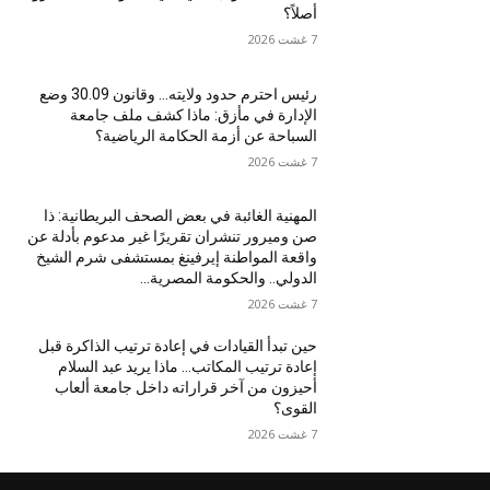
أصلاً؟
7 غشت 2026
رئيس احترم حدود ولايته… وقانون 30.09 وضع
الإدارة في مأزق: ماذا كشف ملف جامعة
السباحة عن أزمة الحكامة الرياضية؟
7 غشت 2026
المهنية الغائبة في بعض الصحف البريطانية: ذا
صن وميرور تنشران تقريرًا غير مدعوم بأدلة عن
واقعة المواطنة إيرفينغ بمستشفى شرم الشيخ
الدولي.. والحكومة المصرية...
7 غشت 2026
حين تبدأ القيادات في إعادة ترتيب الذاكرة قبل
إعادة ترتيب المكاتب… ماذا يريد عبد السلام
أحيزون من آخر قراراته داخل جامعة ألعاب
القوى؟
7 غشت 2026