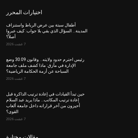
اختيارات المحرر
أطفال سبتة بين عرض الرباط واستنزاف
المدينة… السؤال الذي بقي بلا جواب: كيف عبروا
أصلاً؟
7 غشت 2026
رئيس احترم حدود ولايته… وقانون 30.09 وضع
الإدارة في مأزق: ماذا كشف ملف جامعة
السباحة عن أزمة الحكامة الرياضية؟
7 غشت 2026
حين تبدأ القيادات في إعادة ترتيب الذاكرة قبل
إعادة ترتيب المكاتب… ماذا يريد عبد السلام
أحيزون من آخر قراراته داخل جامعة ألعاب
القوى؟
7 غشت 2026
مقالات مختارة