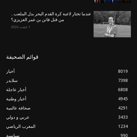
عندما تختار لاعبة كرة القدم البحر بدل الملعب…
من قتل فاتن بن عمر العزيزي؟
1 غشت 2026
قوائم الصحيفة
8019
أخبار
7398
سلايدر
6808
أخبار عاجلة
4945
أخبار وطنية
4291
صحافة عالمية
3433
عربي و دولي
1234
المغرب الرياضي
990
سياسية