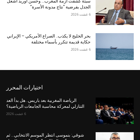
سبتة كشفت أزمة المغرب… وحسن أوريد أشعل
الجدل بفرضية “نتاج مدونة الأسرة”
6 غشت 2026
بحر الخليج لا يكذب.. الصراع الأمريكي – الإيراني
حكاية قديمة تتكرر بأسماء مختلفة
6 غشت 2026
اختيارات المحرر
الرياضة المغربية بعد باريس.. هل بدأ العد
التنازلي لمعركة محاسبة الجامعات الرياضية؟
6 غشت 2026
شوقي: بنموسى انتظر الموسم الانتخابي… ثم