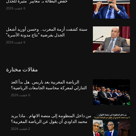
خفّض البطالة بـ”معايير” مثيرة للجدل
6 غشت 2026
سبتة كشفت أزمة المغرب… وحسن أوريد أشعل
الجدل بفرضية “نتاج مدونة الأسرة”
6 غشت 2026
مقالات مختارة
الرياضة المغربية بعد باريس.. هل بدأ العد
التنازلي لمعركة محاسبة الجامعات الرياضية؟
6 غشت 2026
من داخل المنظومة إلى منصة الاتهام… ماذا يريد
محمد الداودي أن يقول عن الرياضة المغربية؟
2 غشت 2026