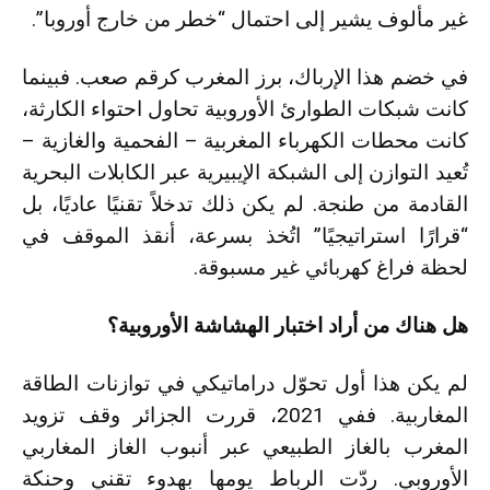
غير مألوف يشير إلى احتمال “خطر من خارج أوروبا”.
في خضم هذا الإرباك، برز المغرب كرقم صعب. فبينما
كانت شبكات الطوارئ الأوروبية تحاول احتواء الكارثة،
كانت محطات الكهرباء المغربية – الفحمية والغازية –
تُعيد التوازن إلى الشبكة الإيبيرية عبر الكابلات البحرية
القادمة من طنجة. لم يكن ذلك تدخلاً تقنيًا عاديًا، بل
“قرارًا استراتيجيًا” اتُخذ بسرعة، أنقذ الموقف في
لحظة فراغ كهربائي غير مسبوقة.
هل هناك من أراد اختبار الهشاشة الأوروبية؟
لم يكن هذا أول تحوّل دراماتيكي في توازنات الطاقة
المغاربية. ففي 2021، قررت الجزائر وقف تزويد
المغرب بالغاز الطبيعي عبر أنبوب الغاز المغاربي
الأوروبي. ردّت الرباط يومها بهدوء تقني وحنكة