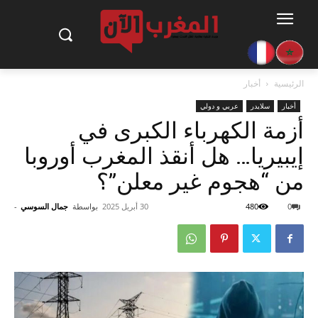
الرئيسية
أخبار
أخبار
سلايدر
عربي و دولي
أزمة الكهرباء الكبرى في
إيبيريا… هل أنقذ المغرب أوروبا
من “هجوم غير معلن”؟
0
480
30 أبريل 2025
بواسطة
جمال السوسي
-