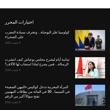
اختيارات المحرر
كولومبيا تغيّر البوصلة… وتعترف بسيادة المغرب
على الصحراء
8 غشت 2026
ثمانية أيام ليشرح مجلس بوعياش كيف انتشرت
الرسالة… فمن يشرح لماذا استجاب لها الآلاف؟
8 غشت 2026
المرأة المغربية تدخل كواليس «المهن الصعبة»
في السينما… 30 في المائة من بطاقات المهنيين
تفتح سؤالاً أكبر من الرقم
8 غشت 2026