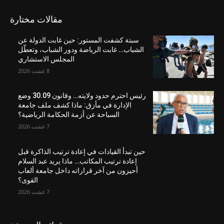
مقالات مختارة
سبتة كشفت المستور: حين غابت الدولة عن
الشباب… غابت الرياضة ودور الشباب، وتعطّل
المجلس الاستشاري
8 غشت 2026
رئيس احترم حدود ولايته… وقانون 30.09 وضع
الإدارة في مأزق: ماذا كشف ملف جامعة
السباحة عن أزمة الحكامة الرياضية؟
7 غشت 2026
حين تبدأ القيادات في إعادة ترتيب الذاكرة قبل
إعادة ترتيب المكاتب… ماذا يريد عبد السلام
أحيزون من آخر قراراته داخل جامعة ألعاب
القوى؟
7 غشت 2026