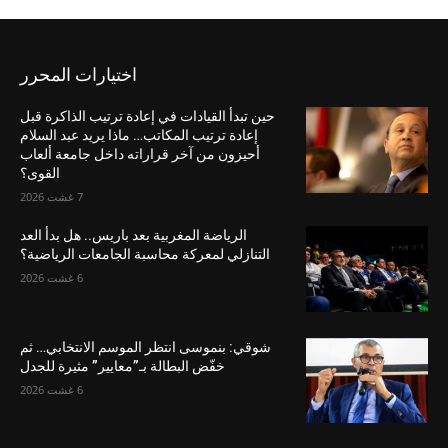
اختيارات المحرر
حين تبدأ القيادات في إعادة ترتيب الذاكرة قبل
إعادة ترتيب المكاتب… ماذا يريد عبد السلام
أحيزون من آخر قراراته داخل جامعة ألعاب
القوى؟
7 غشت 2026
الرياضة المغربية بعد باريس.. هل بدأ العد
التنازلي لمعركة محاسبة الجامعات الرياضية؟
6 غشت 2026
شوقي: بنموسى انتظر الموسم الانتخابي… ثم
خفّض البطالة بـ”معايير” مثيرة للجدل
6 غشت 2026