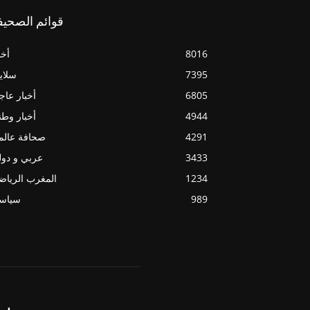
قوائم الصحيف
8016
أخب
7395
سلاي
6805
أخبار عاج
4944
أخبار وطن
4291
صحافة عالم
3433
عربي و دو
1234
المغرب الريا
989
سياسي