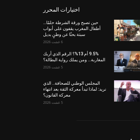
اختيارات المحرر
حين تصبح ورقة الشرطة حلمًا…
أطفال المغرب يقفون على أبواب
سبتة بحثًا عن وطنٍ بديل
6 غشت 2026
9.5% أم 13%؟ الرقم الذي أربك
المغاربة… ومن يملك رواية البطالة؟
5 غشت 2026
المجلس الوطني للصحافة.. الذي
نريد: لماذا تبدأ معركة الثقة بعد انتهاء
معركة القانون؟
5 غشت 2026