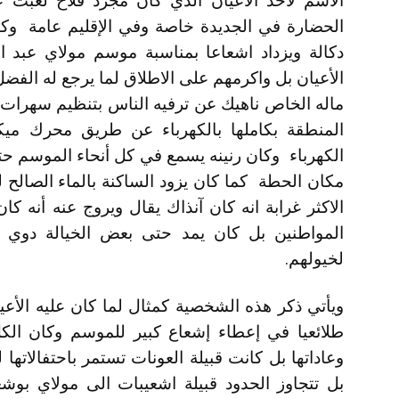
الاسم لأحد الأعيان الذي كان مجرد فلاح لعبت 
الحضارة في الجديدة خاصة وفي الإقليم عامة و
دكالة ويزداد اشعاعا بمناسبة موسم مولاي عبد ال
الأعيان بل واكرمهم على الاطلاق لما يرجع له الفض
ماله الخاص ناهيك عن ترفيه الناس بتنظيم سهرات 
المنطقة بكاملها بالكهرباء عن طريق محرك ميكا
الكهرباء وكان رنينه يسمع في كل أنحاء الموسم حت
مكان الحطة كما كان يزود الساكنة بالماء الصال
الاكثر غرابة انه كان آنذاك يقال ويروج عنه أنه ك
المواطنين بل كان يمد حتى بعض الخيالة دوي ال
لخيولهم.
ويأتي ذكر هذه الشخصية كمثال لما كان عليه الأعيا
طلائعيا في إعطاء إشعاع كبير للموسم وكان الكل 
وعاداتها بل كانت قبيلة العونات تستمر باحتفالاته
بل تتجاوز الحدود قبيلة اشعيبات الى مولاي بوش