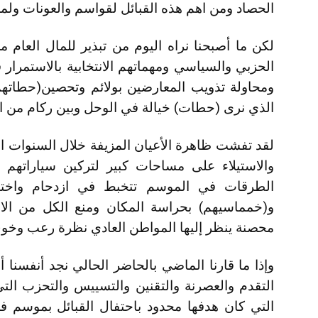
الحصاد ومن اهم هذه القبائل لقواسم والعونات ولم
لكن ما أصبحنا نراه اليوم من تبذير للمال العا
الحزبي والسياسي ومهماتهم الانتخابية بالاستمرار
ومحاولة تذويب المعارضين بولائم وتحصين(حطاته
الذي نرى (حطات) خيالة في الوحل وبين ركام من الأ
لقد تفشت ظاهرة الأعيان المزيفة خلال السنوات 
والاستيلاء على مساحات كبير لتركين سياراتهم 
الطرقات في الموسم تتخبط في ازدحام واخت
و(خمماسيهم) بحراسة المكان ومنع الكل من ال
محصنة ينظر إليها المواطن العادي نظرة رعب وخو
وإذا ما قارنا الماضي بالحاضر الحالي نجد أنفسن
التقدم والعصرنة والتقنين والتسييس والتحزب الت
التي كان هدفها محدود باحتفال القبائل بموسم ف