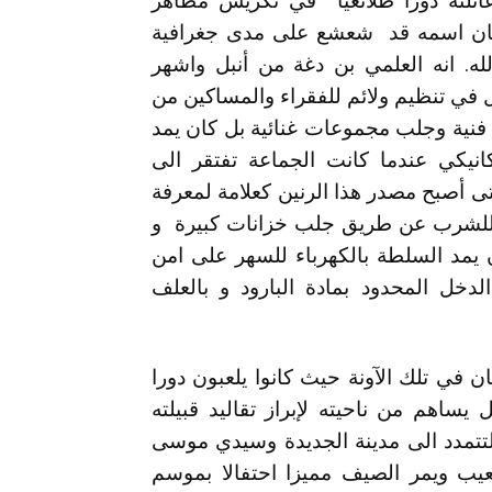
عائلته دورا طلائعيا في تكريس مظاهر
كان اسمه قد شعشع على مدى جغرافية
له. انه العلمي بن دغة من أنبل واشهر
ل في تنظيم ولائم للفقراء والمساكين من
فنية وجلب مجموعات غنائية بل كان يمد
نيكي عندما كانت الجماعة تفتقر الى
ى أصبح مصدر هذا الرنين كعلامة لمعرفة
ح للشرب عن طريق جلب خزانات كبيرة و
ان يمد السلطة بالكهرباء للسهر على امن
دخل المحدود بمادة البارود و بالعلف
ن في تلك الآونة حيث كانوا يلعبون دورا
يساهم من ناحيته لإبراز تقاليد قبيلته
ا لتتمدد الى مدينة الجديدة وسيدي موسى
عيب ويمر الصيف مميزا احتفالا بموسم