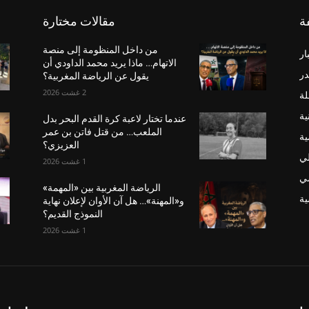
ة
مقالات مختارة
من داخل المنظومة إلى منصة
ار
الاتهام… ماذا يريد محمد الداودي أن
در
يقول عن الرياضة المغربية؟
2 غشت 2026
لة
ية
عندما تختار لاعبة كرة القدم البحر بدل
الملعب… من قتل فاتن بن عمر
ية
العزيزي؟
لي
1 غشت 2026
ضي
الرياضة المغربية بين «المهمة»
ة
و«المهنة»… هل آن الأوان لإعلان نهاية
النموذج القديم؟
1 غشت 2026