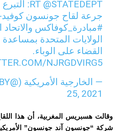
RT
@STATEDEPT
جرعة لقاح جونسون كوفيد-19 للمغرب من خلال
#مبادرة_كوفاكس
والاتحاد 
الولايات المتحدة بمساعدة 
القضاء على الوباء.
TTER.COM/NJRGDVIRG5
— الخارجية الأمريكية (@USABILARABY)
25, 2021
وقالت هسبريس المغربية، أن هذا اللقا
شركة “جونسون آند جونسون” الأمريكية