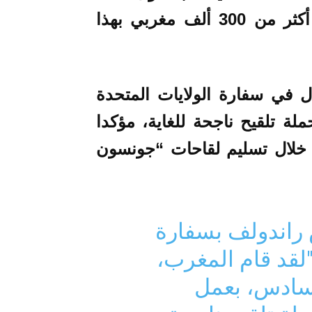
واحدة للتلقيح الكامل، ما يعني حماية أكثر من 300 ألف مغربي بهذا
ال في سفارة الولايات المتحدة
لة تلقيح ناجحة للغاية، مؤكدا
خلال تسليم لقاحات “جونسون
س راندولف بسفارة
"لقد قام المغرب،
لسادس، بعمل