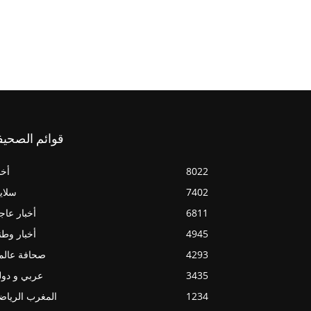
قوائم الصحيف
8022
أخب
7402
سلاي
6811
أخبار عاج
4945
أخبار وطن
4293
صحافة عالم
3435
عربي و دو
1234
المغرب الريا