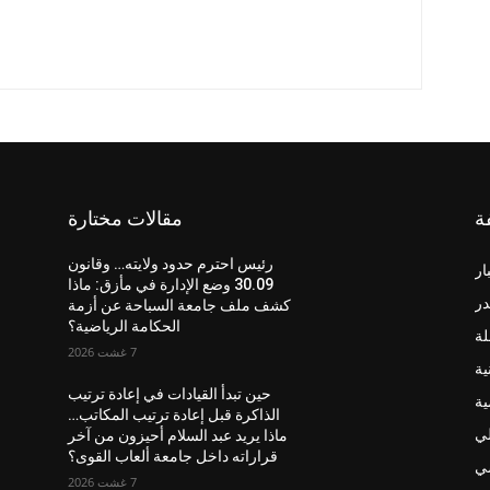
ة
مقالات مختارة
رئيس احترم حدود ولايته… وقانون
ار
30.09 وضع الإدارة في مأزق: ماذا
در
كشف ملف جامعة السباحة عن أزمة
الحكامة الرياضية؟
لة
7 غشت 2026
ية
حين تبدأ القيادات في إعادة ترتيب
ية
الذاكرة قبل إعادة ترتيب المكاتب…
لي
ماذا يريد عبد السلام أحيزون من آخر
قراراته داخل جامعة ألعاب القوى؟
ضي
7 غشت 2026