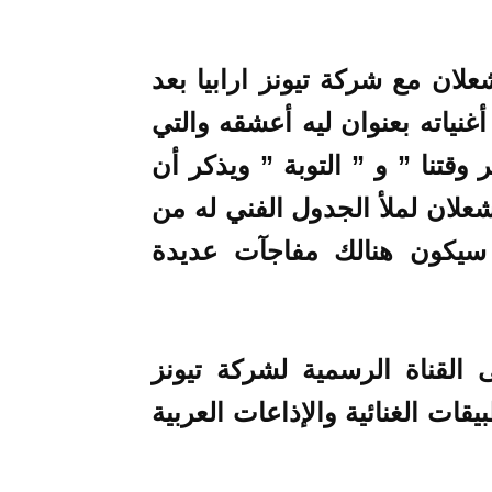
علان مع شركة تيونز ارابيا بعد
غنياته بعنوان ليه أعشقه والتي
 تغير وقتنا ” و ” التوبة ” ويذكر أن
علان لملأ الجدول الفني له من
 غنائية للعام ٢٠٢١ حيث سيكون هنالك مفاجآت عديدة
 القناة الرسمية لشركة تيونز
قات الغنائية والإذاعات العربية