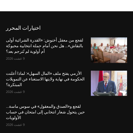
اختيارات المحرر
لقجع من معقل أخنوش: «القدرة الشرائية أولى
بالنقاش»… هل نحن أمام حملة انتخابية محبوكة
أم أولوية لم تُترجم بعد؟
9 غشت 2026
الأزمي يفتح ملف «المال السهل»: لماذا أعلنت
الحكومة في نهاية ولايتها الاستغناء عن التمويلات
المبتكرة؟
9 غشت 2026
لقجع و«الصدق والمعقول» في سوس ماسة…
حين يتحول شعار انتخابي إلى امتحان في حساب
الأولويات
9 غشت 2026