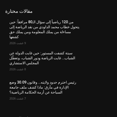
مقالات مختارة
من 120 رياضياً إلى سؤال الـ80 مرافقاً: حين
يتحول خطاب محمد الداودي من نقد الرياضة إلى
مساءلة من يملك المعلومة ومن يملك حق
كشفها
9 غشت 2026
سبتة كشفت المستور: حين غابت الدولة عن
الشباب… غابت الرياضة ودور الشباب، وتعطّل
المجلس الاستشاري
8 غشت 2026
رئيس احترم حدود ولايته… وقانون 30.09 وضع
الإدارة في مأزق: ماذا كشف ملف جامعة
السباحة عن أزمة الحكامة الرياضية؟
7 غشت 2026