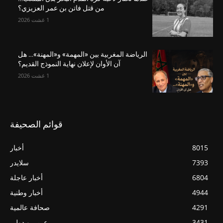
من قتل فاتن بن عمر العزيزي؟
1 غشت 2026
الرياضة المغربية بين «المهمة» و«المهنة»… هل
آن الأوان لإعلان نهاية النموذج القديم؟
1 غشت 2026
قوائم الصحيفة
8015
أخبار
7393
سلايدر
6804
أخبار عاجلة
4944
أخبار وطنية
4291
صحافة عالمية
3431
عربي و دولي