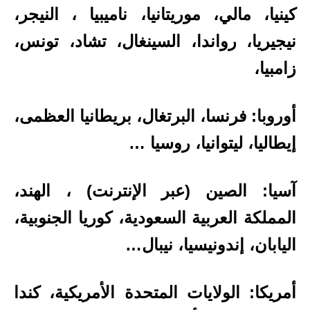
كينيا، مالي، موريتانيا، ناميبيا ، النيجر،
نيجيريا، رواندا، السينغال، تشاد، تونس،
زامبيا،
أوروبا: فرنسا، البرتغال، بريطانيا العظمى،
إيطاليا، ليتوانيا، روسيا …
آسيا: الصين (عبر الإنترنت) ، الهند،
المملكة العربية السعودية، كوريا الجنوبية،
اليابان، إندونيسيا، نيبال…
أمريكا: الولايات المتحدة الأمريكية، كندا