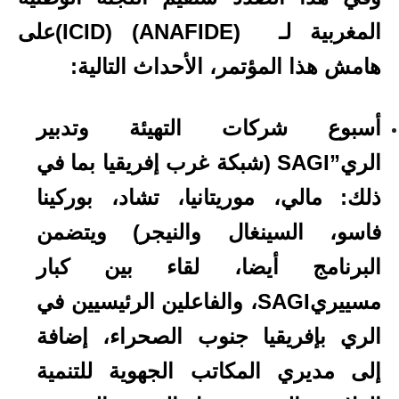
المغربية لـ (ANAFIDE) (ICID)على
هامش هذا المؤتمر، الأحداث التالية:
أسبوع شركات التهيئة وتدبير
الري”SAGI (شبكة غرب إفريقيا بما في
ذلك: مالي، موريتانيا، تشاد، بوركينا
فاسو، السينغال والنيجر) ويتضمن
البرنامج أيضا، لقاء بين كبار
مسييريSAGI، والفاعلين الرئيسيين في
الري بإفريقيا جنوب الصحراء، إضافة
إلى مديري المكاتب الجهوية للتنمية