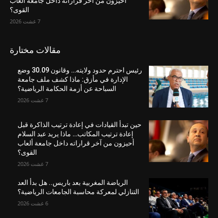
أحيزون من آخر قراراته داخل جامعة ألعاب
القوى؟
7 غشت 2026
مقالات مختارة
رئيس احترم حدود ولايته… وقانون 30.09 وضع
الإدارة في مأزق: ماذا كشف ملف جامعة
السباحة عن أزمة الحكامة الرياضية؟
7 غشت 2026
حين تبدأ القيادات في إعادة ترتيب الذاكرة قبل
إعادة ترتيب المكاتب… ماذا يريد عبد السلام
أحيزون من آخر قراراته داخل جامعة ألعاب
القوى؟
7 غشت 2026
الرياضة المغربية بعد باريس.. هل بدأ العد
التنازلي لمعركة محاسبة الجامعات الرياضية؟
6 غشت 2026