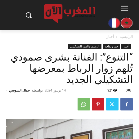
الرئيسية
أخبار
أخبار
فن وثقافة
الرسم والفن التشكيلي
“التنوع”: الفنانة بشرى صمودي
تُلهم زوار الرباط بمعرضها
التشكيلي الجديد
0
921
14 يوليوز 2024
بواسطة
جمال السوسي
-