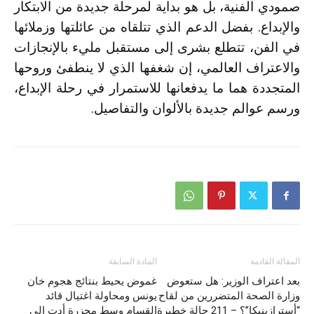
صمودي الفنية، بل هو بداية لمرحلة جديدة من الابتكار
والإبداع. بفضل الدعم الذي تتلقاه من عائلتها وزملائها
في الفن، تتطلع بشرى إلى مستقبل مليء بالإنجازات
والاعتراف العالمي، إن شغفها الذي لا ينطفئ وروحها
المتجددة هما ما يدفعانها للاستمرار في رحلة الإبداع،
ورسم عوالم جديدة بالألوان والتفاصيل.
المقالة القادمة
المادة السابقة
بعد اعتراف الوزير: هل ستعوض
غموض يحيط بنتائج هجوم خان
وزارة الصحة المتضررين من لقاح
يونس ومحاولة اغتيال قائد
“أسترازينيكا”؟ – 211 حالة خطيرة
القسام وسط مجزرة أدت إلى