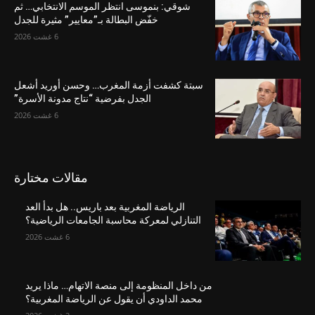
شوقي: بنموسى انتظر الموسم الانتخابي… ثم
خفّض البطالة بـ”معايير” مثيرة للجدل
6 غشت 2026
سبتة كشفت أزمة المغرب… وحسن أوريد أشعل
الجدل بفرضية “نتاج مدونة الأسرة”
6 غشت 2026
مقالات مختارة
الرياضة المغربية بعد باريس.. هل بدأ العد
التنازلي لمعركة محاسبة الجامعات الرياضية؟
6 غشت 2026
من داخل المنظومة إلى منصة الاتهام… ماذا يريد
محمد الداودي أن يقول عن الرياضة المغربية؟