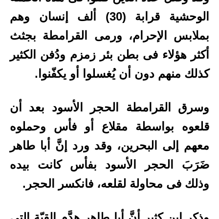
الوحشية قرابة (30) ألف إنسان وهم
بملابس الإحرام، ورمى القرامطة بجثث
أكثر هؤلاء فى بطن بئر زمزم ودُفن الكثير
كذلك منهم دون أن يُغسلوا أو يكفّنوا.
وسرق القرامطة الحجر الأسود بعد أن
قلعوه بواسطة مقلاع أو فأس وحملوه
معهم إلى البحرين، وقد ورد إنَّ أبا طاهر
ضَرَبَ الحجر الأسود بفأس كانت بيده
وذلك فى محاولة لقلعه، فانكسر الحجر.
وذكر ابن كثير أنَّ أبا طاهر هدَّم القبّة التى