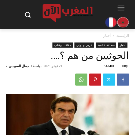
الرئيسية
أخبار
أخبار
صحافة عالمية
عربي و دولي
مقالات وكتاب
الحوثيين من هم ؟….
0
566
21 نونبر 2021
بواسطة
جمال السوسي
-