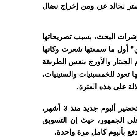
ستر لخالد عز، ومن إخراج نضال
رات البحث، بسبب تصريحاتها
” أول ما سمعتها شعرت وكانها
 الجيتار والأورج بنفس الطريقة
ها تعود للخمسينيات والستينيات،
لة على هذه الفترة.
وأوضحت سميرة سعيد أنها بدأت في تحضير ألبوم جديد منذ 3 أشهر،
 على الجمهور، حيث إن التسويق
فع بألبوم كامل مرة واحدة.