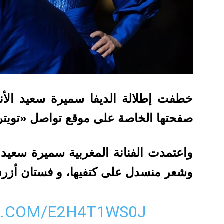
خطفت إطلالة الديفا سميرة سعيد الأن
صفحتها الخاصة على موقع تواصل «تويتر
واعتمدت الفنانة المغربية سميرة سعيد
وشعر منسدل على كتفيها، و فستان أزر
R.COM/E2H4T1WS0J