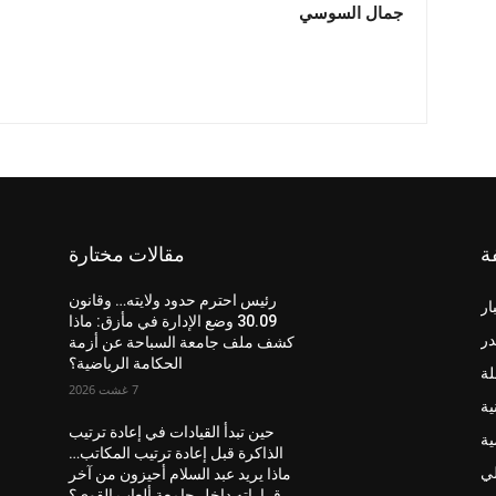
جمال السوسي
ة
مقالات مختارة
رئيس احترم حدود ولايته… وقانون
ار
30.09 وضع الإدارة في مأزق: ماذا
در
كشف ملف جامعة السباحة عن أزمة
الحكامة الرياضية؟
لة
7 غشت 2026
ية
حين تبدأ القيادات في إعادة ترتيب
ية
الذاكرة قبل إعادة ترتيب المكاتب…
لي
ماذا يريد عبد السلام أحيزون من آخر
قراراته داخل جامعة ألعاب القوى؟