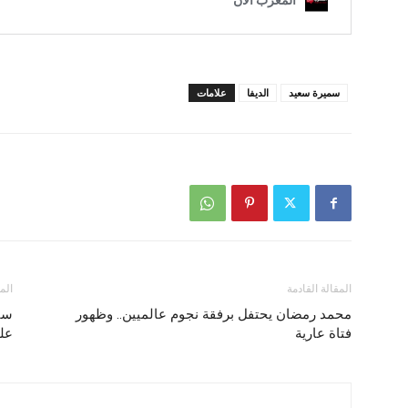
سميرة سعيد
الديفا
علامات
المقالة القادمة
الم
محمد رمضان يحتفل برفقة نجوم عالميين.. وظهور
سيف
فتاة عارية
على