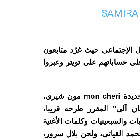
ل الإجتماعي حيث غرّد متابعون
لى حساباتهم على تويتر وعبروا
وطرحت الديفا سميرة سعيد أغنيتها الجديدة mon cheri مون شيرى،
سان آلى” المقرر طرحه قريبا،
ات والسبعينيات وكلمات الأغنية
حمد القياتى، ولحن بلال سرور،