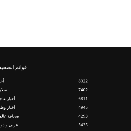
قوائم الصحيف
8022
أخب
7402
سلاي
6811
أخبار عاج
4945
أخبار وطن
4293
صحافة عالم
3435
عربي و دو