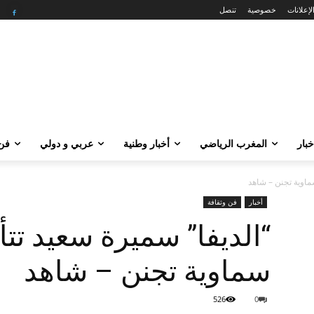
لإعلانات
خصوصية
تنصل
خبار
المغرب الرياضي
أخبار وطنية
عربي و دولي
فن 
سماوية تجنن – شاهد
أخبار
فن وثقافة
“الديفا” سميرة سعيد تتأ
سماوية تجنن – شاهد
526
0