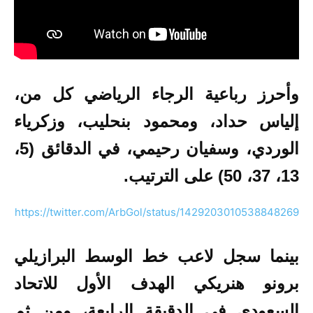
وأحرز رباعية الرجاء الرياضي كل من،
إلياس حداد، ومحمود بنحليب، وزكرياء
الوردي، وسفيان رحيمي، في الدقائق (5،
13، 37، 50) على الترتيب.
https://twitter.com/ArbGol/status/1429203010538848269
بينما سجل لاعب خط الوسط البرازيلي
برونو هنريكي الهدف الأول للاتحاد
السعودي في الدقيقة الرابعة، ومن ثم