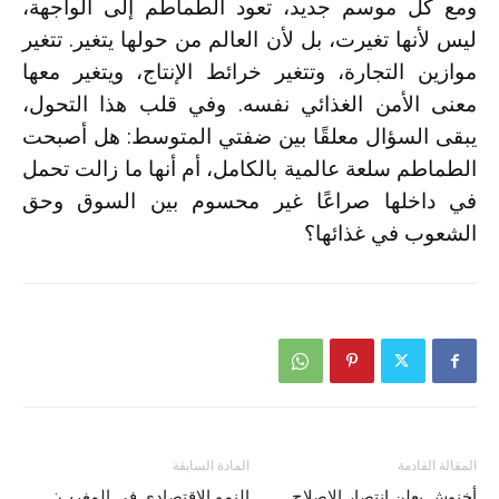
ومع كل موسم جديد، تعود الطماطم إلى الواجهة،
ليس لأنها تغيرت، بل لأن العالم من حولها يتغير. تتغير
موازين التجارة، وتتغير خرائط الإنتاج، ويتغير معها
معنى الأمن الغذائي نفسه. وفي قلب هذا التحول،
يبقى السؤال معلقًا بين ضفتي المتوسط: هل أصبحت
الطماطم سلعة عالمية بالكامل، أم أنها ما زالت تحمل
في داخلها صراعًا غير محسوم بين السوق وحق
الشعوب في غذائها؟
المقالة القادمة
المادة السابقة
أخنوش يعلن انتصار الإصلاح..
النمو الاقتصادي في المغرب: