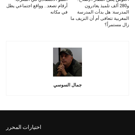
و280 ألف تلميذ يغادرون
أرقام تصعد… وواقع اجتماعي يظل
المدرسة: هل بدأت المدرسة
في مكانه
المغربية تتعافى أم أن النزيف ما
زال مستمراً؟
جمال السوسي
اختيارات المحرر