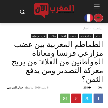
الرئيسية
أخبار
أخبار
أخبار عاجلة
اقتصاد
اعمال
سلايدر
عربي و دولي
الطماطم المغربية بين غضب
مزارعي فرنسا ومعاناة
المواطنين من الغلاء: من يربح
معركة التصدير ومن يدفع
الثمن؟
0
258
8 يونيو 2026
بواسطة
جمال السوسي
-