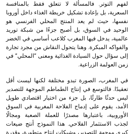
لفهم التوتر. فالمسألة لا تتعلق فقط بالمنافسة
السعرية، بل بإعادة تشكيل خريطة الغذاء داخل أوروبا
نفسها، حيث لم يعد المنتج المحلي الفرنسي هو
الوحيد في السوق، بل أصبح جزءًا من شبكة توريد
عالمية، يدخل فيها المغرب كلاعب أساسي في الخضر
والفواكه المبكرة. وهنا يتحول النقاش من مجرد تجارة
إلى سؤال حول السيادة الغذائية ومعنى “المحلي” في
زمن العولمة الزراعية.
في المغرب، الصورة تبدو مختلفة لكنها ليست أقل
تعقيدًا. فالتوسع في إنتاج الطماطم الموجهة للتصدير
ليس حدثًا طارئًا، بل جزء من اختيار اقتصادي طويل
الأمد، يقوم على إدماج الفلاحة المغربية في السوق
الأوروبية، باعتبارها مصدرًا للعملة الصعبة ومجالًا
لجذب الاستثمار الفلاحي. هذا النموذج أنتج ضيعات
كبرى موجهة للتصدير، وشبكات إنتاج متطورة، وقدرة