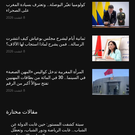
كولومبيا تغيّر البوصلة… وتعترف بسيادة المغرب
على الصحراء
8 غشت 2026
ثمانية أيام ليشرح مجلس بوعياش كيف انتشرت
الرسالة… فمن يشرح لماذا استجاب لها الآلاف؟
8 غشت 2026
المرأة المغربية تدخل كواليس «المهن الصعبة»
في السينما… 30 في المائة من بطاقات المهنيين
تفتح سؤالاً أكبر من الرقم
8 غشت 2026
مقالات مختارة
سبتة كشفت المستور: حين غابت الدولة عن
الشباب… غابت الرياضة ودور الشباب، وتعطّل