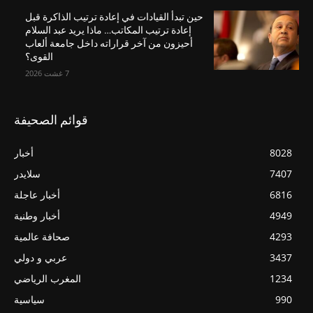
حين تبدأ القيادات في إعادة ترتيب الذاكرة قبل
إعادة ترتيب المكاتب… ماذا يريد عبد السلام
أحيزون من آخر قراراته داخل جامعة ألعاب
القوى؟
7 غشت 2026
قوائم الصحيفة
8028
أخبار
7407
سلايدر
6816
أخبار عاجلة
4949
أخبار وطنية
4293
صحافة عالمية
3437
عربي و دولي
1234
المغرب الرياضي
990
سياسية