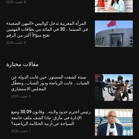
8 غشت 2026
المرأة المغربية تدخل كواليس «المهن الصعبة»
في السينما… 30 في المائة من بطاقات المهنيين
تفتح سؤالاً أكبر من الرقم
8 غشت 2026
مقالات مختارة
سبتة كشفت المستور: حين غابت الدولة عن
الشباب… غابت الرياضة ودور الشباب، وتعطّل
المجلس الاستشاري
8 غشت 2026
رئيس احترم حدود ولايته… وقانون 30.09 وضع
الإدارة في مأزق: ماذا كشف ملف جامعة
السباحة عن أزمة الحكامة الرياضية؟
7 غشت 2026