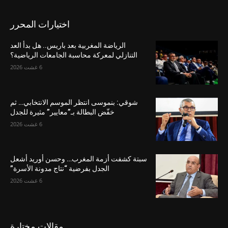
اختيارات المحرر
الرياضة المغربية بعد باريس.. هل بدأ العد
التنازلي لمعركة محاسبة الجامعات الرياضية؟
6 غشت 2026
شوقي: بنموسى انتظر الموسم الانتخابي… ثم
خفّض البطالة بـ”معايير” مثيرة للجدل
6 غشت 2026
سبتة كشفت أزمة المغرب… وحسن أوريد أشعل
الجدل بفرضية “نتاج مدونة الأسرة”
6 غشت 2026
مقالات مختارة