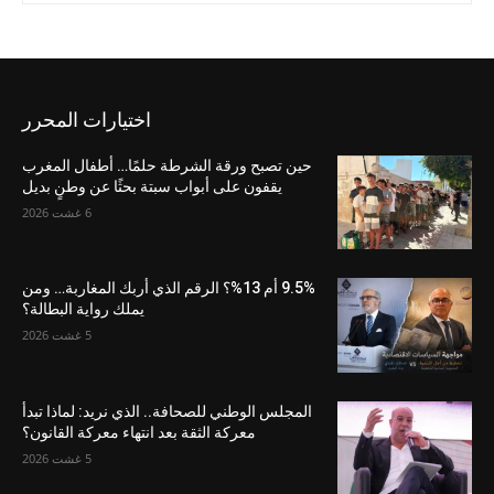
اختيارات المحرر
حين تصبح ورقة الشرطة حلمًا… أطفال المغرب
يقفون على أبواب سبتة بحثًا عن وطنٍ بديل
6 غشت 2026
9.5% أم 13%؟ الرقم الذي أربك المغاربة… ومن
يملك رواية البطالة؟
5 غشت 2026
المجلس الوطني للصحافة.. الذي نريد: لماذا تبدأ
معركة الثقة بعد انتهاء معركة القانون؟
5 غشت 2026