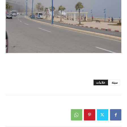
سبتة
علامات