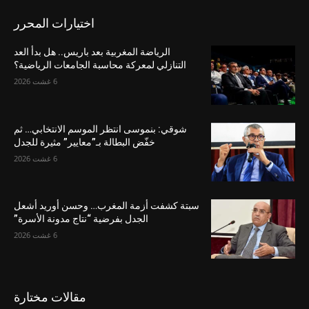
اختيارات المحرر
الرياضة المغربية بعد باريس.. هل بدأ العد
التنازلي لمعركة محاسبة الجامعات الرياضية؟
6 غشت 2026
شوقي: بنموسى انتظر الموسم الانتخابي… ثم
خفّض البطالة بـ”معايير” مثيرة للجدل
6 غشت 2026
سبتة كشفت أزمة المغرب… وحسن أوريد أشعل
الجدل بفرضية “نتاج مدونة الأسرة”
6 غشت 2026
مقالات مختارة