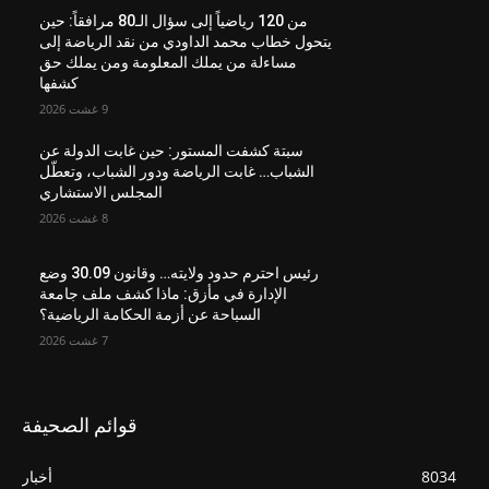
من 120 رياضياً إلى سؤال الـ80 مرافقاً: حين
يتحول خطاب محمد الداودي من نقد الرياضة إلى
مساءلة من يملك المعلومة ومن يملك حق
كشفها
9 غشت 2026
سبتة كشفت المستور: حين غابت الدولة عن
الشباب… غابت الرياضة ودور الشباب، وتعطّل
المجلس الاستشاري
8 غشت 2026
رئيس احترم حدود ولايته… وقانون 30.09 وضع
الإدارة في مأزق: ماذا كشف ملف جامعة
السباحة عن أزمة الحكامة الرياضية؟
7 غشت 2026
قوائم الصحيفة
8034
أخبار