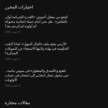
اختيارات المحرر
لقجع من معقل أخنوش: «القدرة الشرائية أولى
بالنقاش»… هل نحن أمام حملة انتخابية محبوكة
أم أولوية لم تُترجم بعد؟
9 غشت 2026
الأزمي يفتح ملف «المال السهل»: لماذا أعلنت
الحكومة في نهاية ولايتها الاستغناء عن التمويلات
المبتكرة؟
9 غشت 2026
لقجع و«الصدق والمعقول» في سوس ماسة…
حين يتحول شعار انتخابي إلى امتحان في حساب
الأولويات
9 غشت 2026
مقالات مختارة