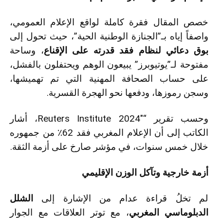
خصص المقال فقرة كاملة لواقع الإعلام العمومي،
واصفاً إياه بـ”الجنازة الوطنية الحية”، حيث تحول إلى
بوق دعائي لنظام فقد قدرته على الإقناع
، وساحة
مفتوحة لـ”يوتيوبرز” يبيعون الوهم ويحتفلون بالفشل،
على حساب الصحافة المهنية التي تم تهميشها،
وسجن رموزها، ودفعها نحو الهجرة القسرية.
وحسب تقرير “Reuters Institute 2024″، أشار
الكاتب إلى أن الإعلام المغربي فقد 62٪ من جمهوره
خلال خمس سنوات، في مؤشر صارخ على أزمة الثقة.
أزمة خارجية وتآكل الوزن الإقليمي
لم تخلُ قراءة عدام من الإشارة إلى
الشلل
الدبلوماسي المغربي
، مع توتر العلاقات مع الجوار