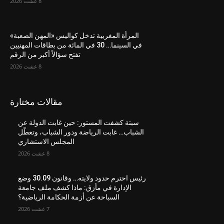
8 غشت 2026
المرأة المغربية تدخل كواليس «المهن الصعبة»
في السينما… 30 في المائة من بطاقات المهنيين
تفتح سؤالاً أكبر من الرقم
8 غشت 2026
مقالات مختارة
سبتة كشفت المستور: حين غابت الدولة عن
الشباب… غابت الرياضة ودور الشباب، وتعطّل
المجلس الاستشاري
8 غشت 2026
رئيس احترم حدود ولايته… وقانون 30.09 وضع
الإدارة في مأزق: ماذا كشف ملف جامعة
السباحة عن أزمة الحكامة الرياضية؟
7 غشت 2026