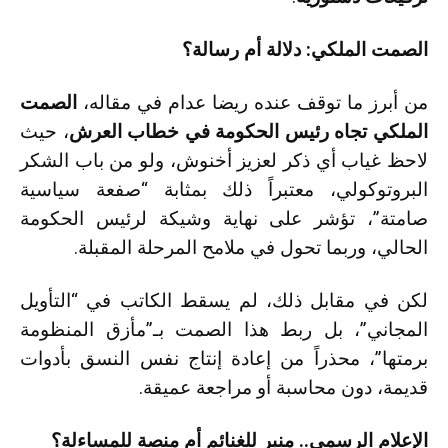
الصمت الملكي: دلالة أم رسالة؟
من أبرز ما توقف عنده ريضا عدام في مقاله،
الصمت
الملكي تجاه رئيس الحكومة في خطاب العرش
، حيث
لاحظ غياب أي ذكر لعزيز أخنوش، ولو من باب الشكر
البروتوكولي، معتبراً ذلك بمثابة “صفعة سياسية
صامتة”، تؤشر على نهاية وشيكة لرئيس الحكومة
الحالي، وربما تحول في ملامح المرحلة المقبلة.
لكن في مقابل ذلك، لم يسقط الكاتب في “التأويل
المجاني”، بل ربط هذا الصمت بـ”مأزق المنظومة
برمتها”، محذراً من إعادة إنتاج نفس النسق بأدوات
قديمة، دون محاسبة أو مراجعة عميقة.
الإعلام الرسمي.. منبر للغنائم أم منصة للمساءلة؟