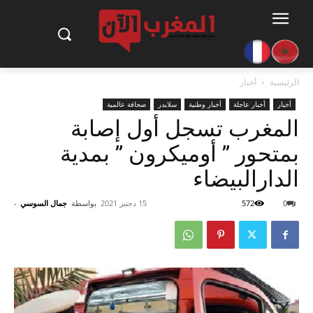
الرئيسية
أخبار
أخبار
أخبار عاجلة
أخبار وطنية
سلايدر
صحافة عالمية
المغرب تسجل أول إصابة
بمتحور ” أوميكرون ” بمدية
الدارالبيضاء
0
572
15 دجنبر 2021
بواسطة
جمال السوسي
-