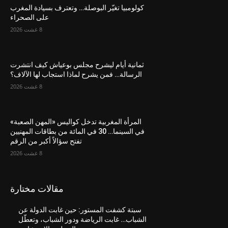
كولومبيا تغيّر البوصلة… وتعترف بسيادة المغرب
على الصحراء
8 غشت 2026
ثمانية أيام ليشرح مجلس بوعياش كيف انتشرت
الرسالة… فمن يشرح لماذا استجاب لها الآلاف؟
8 غشت 2026
المرأة المغربية تدخل كواليس «المهن الصعبة»
في السينما… 30 في المائة من بطاقات المهنيين
تفتح سؤالاً أكبر من الرقم
8 غشت 2026
مقالات مختارة
سبتة كشفت المستور: حين غابت الدولة عن
الشباب… غابت الرياضة ودور الشباب، وتعطّل