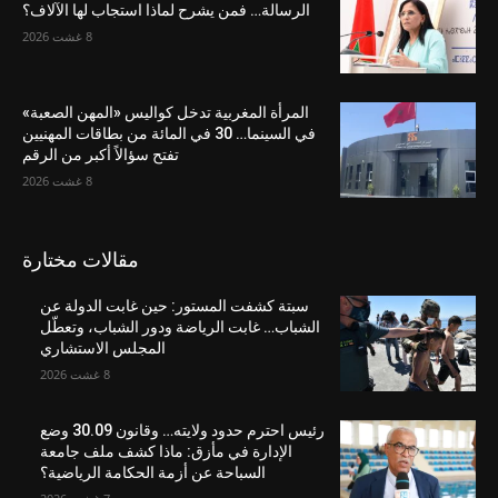
الرسالة… فمن يشرح لماذا استجاب لها الآلاف؟
8 غشت 2026
المرأة المغربية تدخل كواليس «المهن الصعبة»
في السينما… 30 في المائة من بطاقات المهنيين
تفتح سؤالاً أكبر من الرقم
8 غشت 2026
مقالات مختارة
سبتة كشفت المستور: حين غابت الدولة عن
الشباب… غابت الرياضة ودور الشباب، وتعطّل
المجلس الاستشاري
8 غشت 2026
رئيس احترم حدود ولايته… وقانون 30.09 وضع
الإدارة في مأزق: ماذا كشف ملف جامعة
السباحة عن أزمة الحكامة الرياضية؟