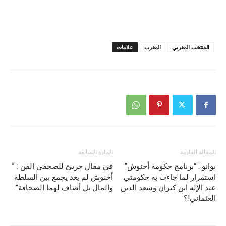
المنتخب المغربي
المغرب
علامات
المقالة القادمة
المادة السابقة
بوانو : “برنامج حكومة أخنوش”
في مقال جريئ للصحفي الفن : ”
استمرار لما جاءت به حكومتي
أخنوش لم يعد يجمع بين السلطة
عبد الإله ابن كيران وسعد الدين
والمال بل أضاف لهما الصحافة”
العثماني!؟