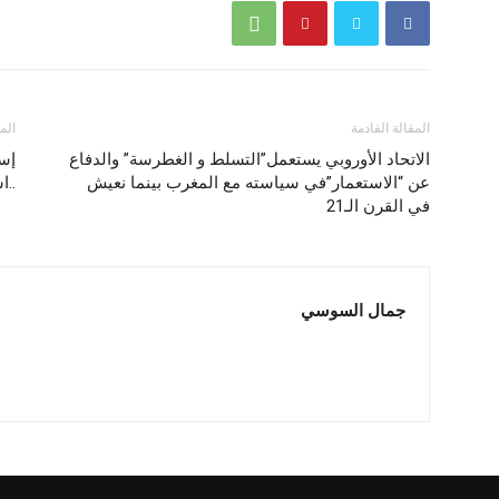
المقالة القادمة
الم
الاتحاد الأوروبي يستعمل”التسلط و الغطرسة” والدفاع
إسر
عن “الاستعمار”في سياسته مع المغرب بينما نعيش
..ا
في القرن الـ21
جمال السوسي