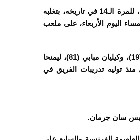
توج باريس سان جيرمان بكأس فرنسا، للمرة الـ14 في تاريخه، بتغلبه
باراة النهائية على موناكو (2-0)، مساء اليوم الأربعاء، على ملعب
جاء الهدفان عن طريق ماورو إيكاردي (19)، وكيليان مبابي (81)، ليمنحا
ل منذ توليه تدريبات الفريق في
باريس سان جرمان.
في تاريخ فريق العاصمة الفرنسية والسابع على