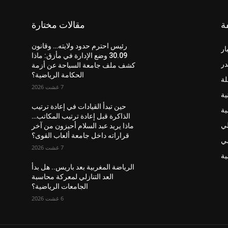
ة
مقالات مختارة
رئيس احترم حدود ولايته… وقانون
ار
30.09 وضع الإدارة في مأزق: ماذا
در
كشف ملف جامعة السباحة عن أزمة
الحكامة الرياضية؟
لة
7 غشت 2026
ية
حين تبدأ القيادات في إعادة ترتيب
ية
الذاكرة قبل إعادة ترتيب المكاتب…
لي
ماذا يريد عبد السلام أحيزون من آخر
قراراته داخل جامعة ألعاب القوى؟
ضي
7 غشت 2026
ة
الرياضة المغربية بعد باريس.. هل بدأ
العد التنازلي لمعركة محاسبة
الجامعات الرياضية؟
6 غشت 2026