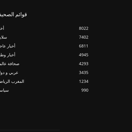
قوائم الصحيف
8022
أخب
7402
سلاي
6811
أخبار عاج
4945
أخبار وطن
4293
صحافة عالم
3435
عربي و دو
1234
المغرب الريا
990
سياسي