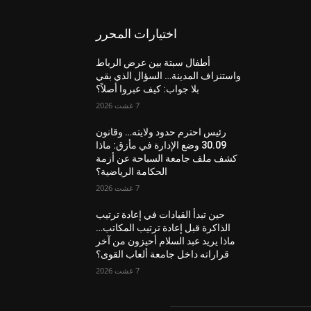
اختيارات المحرر
أطفال سبتة بين عرض الرباط
واستنزاف المدينة… السؤال الذي بقي
بلا جواب: كيف عبروا أصلاً؟
7 غشت 2026
رئيس احترم حدود ولايته… وقانون
30.09 وضع الإدارة في مأزق: ماذا
كشف ملف جامعة السباحة عن أزمة
الحكامة الرياضية؟
7 غشت 2026
حين تبدأ القيادات في إعادة ترتيب
الذاكرة قبل إعادة ترتيب المكاتب…
ماذا يريد عبد السلام أحيزون من آخر
قراراته داخل جامعة ألعاب القوى؟
7 غشت 2026