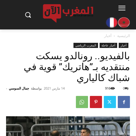
الرئيسية
أخبار
أخبار
أخبار عاجلة
المغرب الرياضي
بالفيديو.. رونالدو يسكت
منتقديه بـ”هاتريك” قوية في
شباك كالياري
0
916
14 مارس 2021
بواسطة
جمال السوسي
-