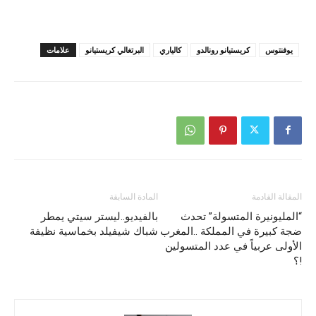
يوفنتوس
كريستيانو رونالدو
كالياري
البرتغالي كريستيانو
علامات
المقالة القادمة
المادة السابقة
“المليونيرة المتسولة” تحدث
بالفيديو..ليستر سيتي يمطر
ضجة كبيرة في المملكة ..المغرب
شباك شيفيلد بخماسية نظيفة
الأولى عربياً في عدد المتسولين
!؟