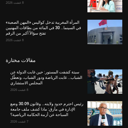
8 غشت 2026
المرأة المغربية تدخل كواليس «المهن الصعبة»
في السينما… 30 في المائة من بطاقات المهنيين
تفتح سؤالاً أكبر من الرقم
8 غشت 2026
مقالات مختارة
سبتة كشفت المستور: حين غابت الدولة عن
الشباب… غابت الرياضة ودور الشباب، وتعطّل
المجلس الاستشاري
8 غشت 2026
رئيس احترم حدود ولايته… وقانون 30.09 وضع
الإدارة في مأزق: ماذا كشف ملف جامعة
السباحة عن أزمة الحكامة الرياضية؟
7 غشت 2026