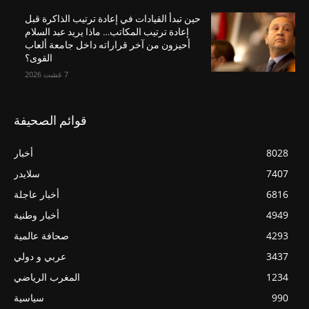
حين تبدأ القيادات في إعادة ترتيب الذاكرة قبل
إعادة ترتيب المكاتب… ماذا يريد عبد السلام
أحيزون من آخر قراراته داخل جامعة ألعاب
القوى؟
7 غشت 2026
قوائم الصحيفة
8028
أخبار
7407
سلايدر
6816
أخبار عاجلة
4949
أخبار وطنية
4293
صحافة عالمية
3437
عربي و دولي
1234
المغرب الرياضي
990
سياسية