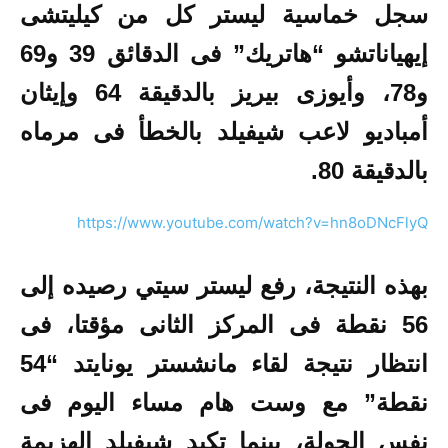
سجل خماسية ليستر كل من كيليتشى
إيهياناتشو “هاتريك” فى الدقائق 39 و69
و78، وأيوزى بيريز بالدقيقة 64 وإيثان
أمباديو لاعب شيفيلد بالخطأ فى مرماه
بالدقيقة 80.
https://www.youtube.com/watch?v=hn8oDNcFlyQ
بهذه النتيجة، رفع ليستر سيتي رصيده إلى
56 نقطة
فى المركز الثانى مؤقتا، فى
انتظار نتيجة لقاء مانشستر يونايتد “54
نقطة” مع وست هام مساء اليوم فى
نفس الجولة، بينما تكبد شيفيلد الهزيمة