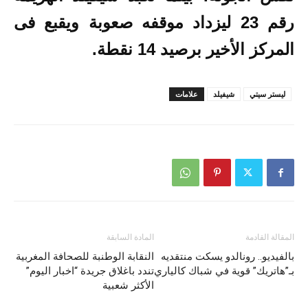
رقم 23 ليزداد موقفه صعوبة ويقبع فى
المركز الأخير برصيد 14 نقطة.
ليستر سيتي
شيفيلد
علامات
المقالة القادمة
المادة السابقة
بالفيديو.. رونالدو يسكت منتقديه
النقابة الوطنبة للصحافة المغربية
بـ”هاتريك” قوية في شباك كالياري
تندد باغلاق جريدة “اخبار اليوم”
الأكثر شعبية