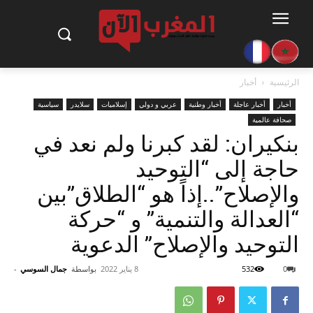
الرئيسية
أخبار
أخبار
أخبار عاجلة
أخبار وطنية
عربي و دولي
إسلاميات
سلايدر
سياسية
صحافة عالمية
بنكيران: لقد كبرنا ولم نعد في
حاجة إلى “التوحيد
والإصلاح”..إذاً هو “الطلاق”بين
“العدالة والتنمية” و “حركة
التوحيد والإصلاح” الدعوية
0
532
8 يناير 2022
بواسطة
جمال السوسي
-