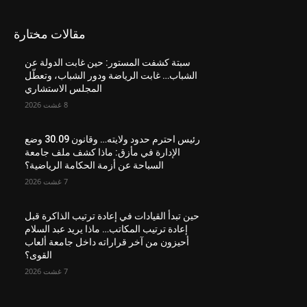
مقالات مختارة
سبتة كشفت المستور: حين غابت الدولة عن
الشباب… غابت الرياضة ودور الشباب، وتعطّل
المجلس الاستشاري
8 غشت 2026
رئيس احترم حدود ولايته… وقانون 30.09 وضع
الإدارة في مأزق: ماذا كشف ملف جامعة
السباحة عن أزمة الحكامة الرياضية؟
7 غشت 2026
حين تبدأ القيادات في إعادة ترتيب الذاكرة قبل
إعادة ترتيب المكاتب… ماذا يريد عبد السلام
أحيزون من آخر قراراته داخل جامعة ألعاب
القوى؟
7 غشت 2026