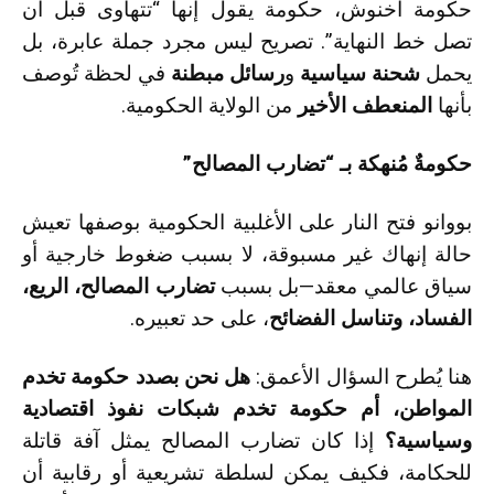
حكومة أخنوش، حكومة يقول إنها “تتهاوى قبل أن
تصل خط النهاية”. تصريح ليس مجرد جملة عابرة، بل
يحمل
شحنة سياسية
و
رسائل مبطنة
في لحظة تُوصف
بأنها
المنعطف الأخير
من الولاية الحكومية.
حكومةٌ مُنهكة بـ “تضارب المصالح”
بووانو فتح النار على الأغلبية الحكومية بوصفها تعيش
حالة إنهاك غير مسبوقة، لا بسبب ضغوط خارجية أو
سياق عالمي معقد—بل بسبب
تضارب المصالح، الريع،
الفساد، وتناسل الفضائح
، على حد تعبيره.
هنا يُطرح السؤال الأعمق:
هل نحن بصدد حكومة تخدم
المواطن، أم حكومة تخدم شبكات نفوذ اقتصادية
وسياسية؟
إذا كان تضارب المصالح يمثل آفة قاتلة
للحكامة، فكيف يمكن لسلطة تشريعية أو رقابية أن