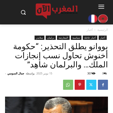
الرئيسية
أخبار
أخبار
أخبار عاجلة
سياسية
المعارضة
برلمان
سلايدر
بووانو يطلق التحذير: “حكومة
أخنوش تحاول نسب إنجازات
الملك… والبرلمان شاهِد”
0
307
15 نونبر 2025
بواسطة
جمال السوسي
-