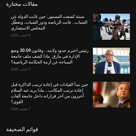
مقالات مختارة
سبتة كشفت المستور: حين غابت الدولة عن
الشباب… غابت الرياضة ودور الشباب، وتعطّل
المجلس الاستشاري
8 غشت 2026
رئيس احترم حدود ولايته… وقانون 30.09 وضع
الإدارة في مأزق: ماذا كشف ملف جامعة
السباحة عن أزمة الحكامة الرياضية؟
7 غشت 2026
حين تبدأ القيادات في إعادة ترتيب الذاكرة قبل
إعادة ترتيب المكاتب… ماذا يريد عبد السلام
أحيزون من آخر قراراته داخل جامعة ألعاب
القوى؟
7 غشت 2026
قوائم الصحيفة