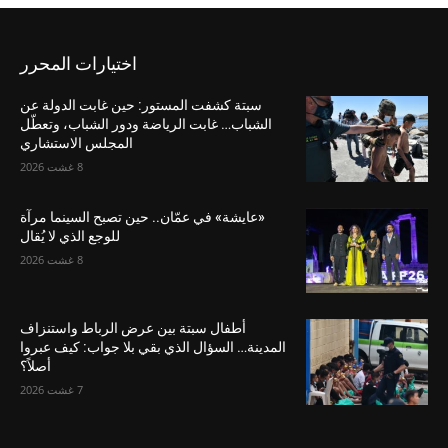
اختيارات المحرر
سبتة كشفت المستور: حين غابت الدولة عن
الشباب… غابت الرياضة ودور الشباب، وتعطّل
المجلس الاستشاري
8 غشت 2026
«عايشة» في عمّان.. حين تصبح السينما مرآة
للوجع الذي لا يُقال
8 غشت 2026
أطفال سبتة بين عرض الرباط واستنزاف
المدينة… السؤال الذي بقي بلا جواب: كيف عبروا
أصلاً؟
7 غشت 2026