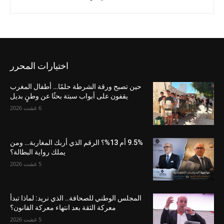
اختيارات المحرر
حين تصبح ورقة الشرطة حلمًا… أطفال المغرب
يقفون على أبواب سبتة بحثًا عن وطنٍ بديل
6 غشت 2026
9.5% أم 13%؟ الرقم الذي أربك المغاربة… ومن
يملك رواية البطالة؟
5 غشت 2026
المجلس الوطني للصحافة.. الذي نريد: لماذا تبدأ
معركة الثقة بعد انتهاء معركة القانون؟
5 غشت 2026