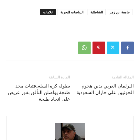
جامعة ابن زهر
الشاطئية
الرياضات البحرية
علامات
المقالة القادمة
المادة السابقة
البرلمان العربي يدين هجوم
بطولة كرة السلة..فتيات مجد
الحوثيين على جازان السعودية
طنجة يواصلن التألق بفوز عريض
على اتحاد طنجة