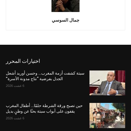
جمال السوسي
اختيارات المحرر
سبتة كشفت أزمة المغرب… وحسن أوريد أشعل
الجدل بفرضية “نتاج مدونة الأسرة”
6 غشت 2026
حين تصبح ورقة الشرطة حلمًا… أطفال المغرب
يقفون على أبواب سبتة بحثًا عن وطنٍ بديل
6 غشت 2026