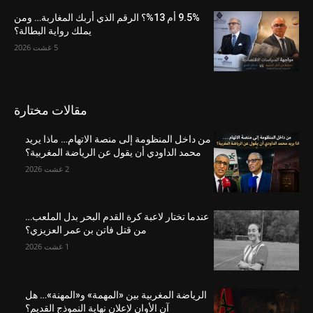
9.5% أم 13%؟ الرقم الذي أربك المغاربة… ومن
يملك رواية البطالة؟
5 غشت 2026
مقالات مختارة
من داخل المنظومة إلى منصة الاتهام… ماذا يريد
محمد الداودي أن يقول عن الرياضة المغربية؟
2 غشت 2026
عندما تختار لاعبة كرة القدم البحر بدل الملعب…
من قتل فاتن بن عمر العزيزي؟
1 غشت 2026
الرياضة المغربية بين «المهمة» و«المهنة»… هل
آن الأوان لإعلان نهاية النموذج القديم؟