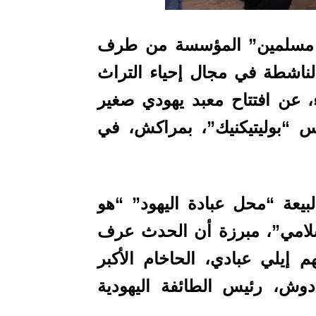
فت جمعية ميمونة “المكونة من 5 مسلمين” المؤسسة من طرف
لناشطة في مجال إحياء التراث
ء، عن افتتاح معبد يهودي صغير
س “بوليتيكنيك”، بمراكش، في
يعة “محل عبادة اليهود” “هو
إسلامي”، مبرزة أن الحدث عرف
 إيلي عبادي، الحاخام الأكبر
دوش، رئيس الطائفة اليهودية