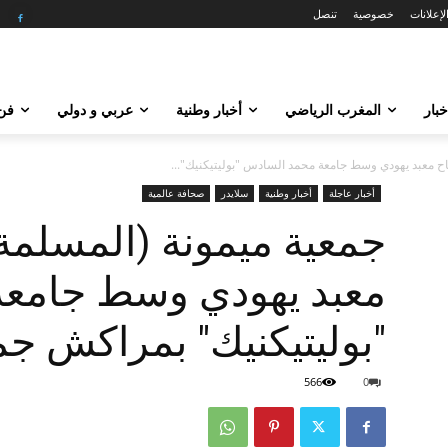
لإعلانات
خصوصية
تنصل
خبار
المغرب الرياضي
أخبار وطنية
عربي و دولي
فن 
ح معبد يهودي وسط جامعة محمد السادس "بوليتيكنيك"...
أخبار عاجلة
أخبار وطنية
سلايدر
صحافة عالمية
جمعية ميمونة (المسلمة
معبد يهودي وسط جامع
"بوليتيكنيك" بمراكش ج
566
0