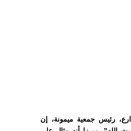
رع، رئيس جمعية ميمونة، إن
ت الله”، مبرزا أنه مثال على